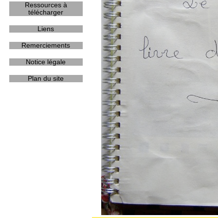
Ressources à
télécharger
Liens
Remerciements
Notice légale
Plan du site