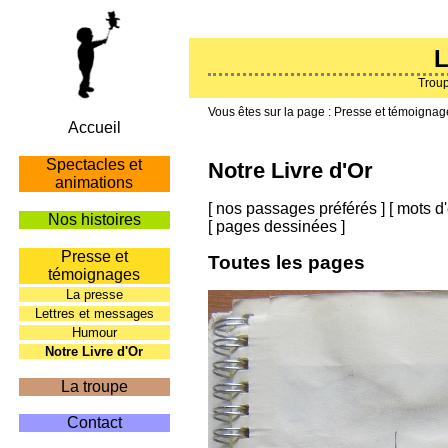
L
Troup
Presse et témoignag
Accueil
Spectacles et
Notre Livre d'Or
animations
[
nos passages préférés
]
[
mots d'
Nos histoires
[
pages dessinées
]
Presse et
Toutes les pages
témoignages
La presse
Lettres et messages
Humour
Notre Livre d'Or
La troupe
Contact