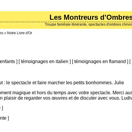
Les Montreurs d'Ombre
Troupe familiale itinérante, spectacles d'ombres chino
es
»
Notre Livre d'Or
enfants
]
[
témoignages en italien
]
[
témoignages en flamand
]
[
ut : le spectacle et faire marcher les petits bonhommes. Julie
ment magique et hors du temps avec votre spectacle. Merci auss
un plaisir de regarder vos œuvres et de discuter avec vous. Ludi
>
]
nte
]