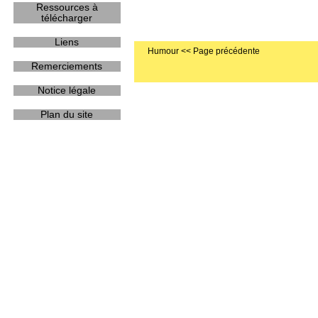
Ressources à
télécharger
Liens
Humour
Remerciements
Notice légale
Plan du site