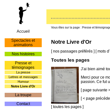
Presse et témoignag
Accueil
Spectacles et
Notre Livre d'Or
animations
[
nos passages préférés
]
[
mots d'
Nos histoires
Toutes les pages
Presse et
témoignages
J'ai bien aimé to
La presse
Lettres et messages
Merci pour ce mo
passion. Ce fut 
Humour
Notre Livre d'Or
[
page suivante 
La troupe
[
< page précéde
Contact
[
toutes les pages
]