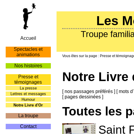
Les M
Troupe familia
Accueil
Spectacles et
animations
Presse et témoignag
Nos histoires
Notre Livre 
Presse et
témoignages
La presse
[
nos passages préférés
]
[
mots d'
Lettres et messages
[
pages dessinées
]
Humour
Notre Livre d'Or
Toutes les 
La troupe
Saint F
Contact