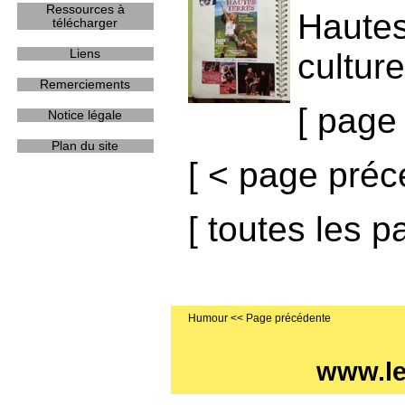
Ressources à
Hautes
télécharger
Liens
cultur
Remerciements
[
page 
Notice légale
Plan du site
[
< page préc
[
toutes les p
Humour
www.l