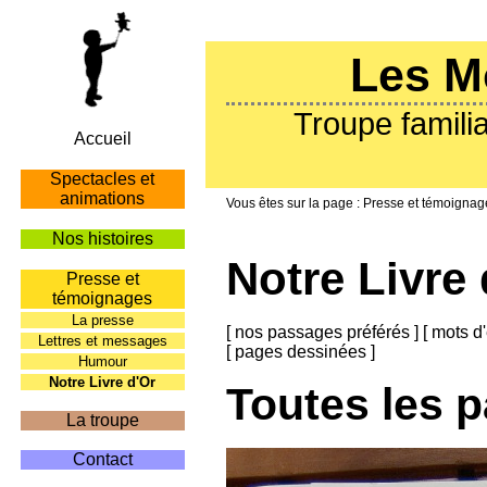
Les M
Troupe familia
Accueil
Spectacles et
animations
Presse et témoignag
Nos histoires
Notre Livre 
Presse et
témoignages
La presse
[
nos passages préférés
]
[
mots d'
Lettres et messages
[
pages dessinées
]
Humour
Notre Livre d'Or
Toutes les 
La troupe
Contact