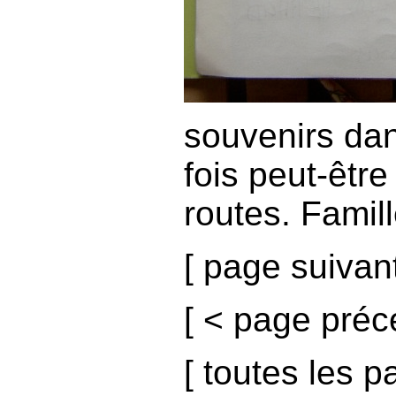
souvenirs dan
fois peut-être
routes. Famil
[
page suivan
[
< page préc
[
toutes les p