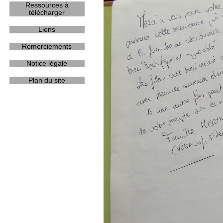
Ressources à
télécharger
Liens
Remerciements
Notice légale
Plan du site