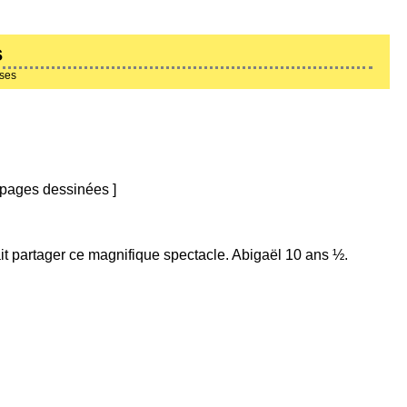
s
ises
pages dessinées
]
it partager ce magnifique spectacle. Abigaël 10 ans ½.