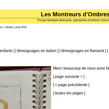
Les Montreurs d'Ombre
Troupe familiale itinérante, spectacles d'ombres chino
es
»
Notre Livre d'Or
enfants
]
[
témoignages en italien
]
[
témoignages en flamand
]
[
Merci beaucoup de nous avoir fa
[
page suivante >
]
[
< page précédente
]
[
toutes les pages
]