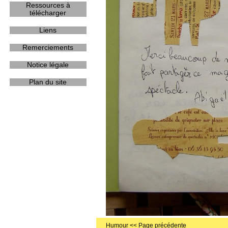
Ressources à
télécharger
Liens
Remerciements
Notice légale
Plan du site
Humour