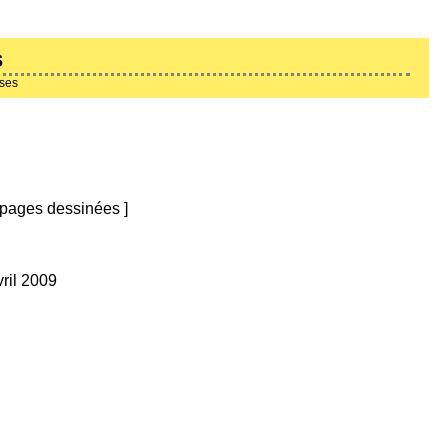
s
ises
pages dessinées
]
vril 2009