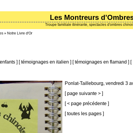
Les Montreurs d'Ombre
Troupe familiale itinérante, spectacles d'ombres chino
es
»
Notre Livre d'Or
enfants
]
[
témoignages en italien
]
[
témoignages en flamand
]
[
Ponlat-Taillebourg, vendredi 3 a
[
page suivante >
]
[
< page précédente
]
[
toutes les pages
]