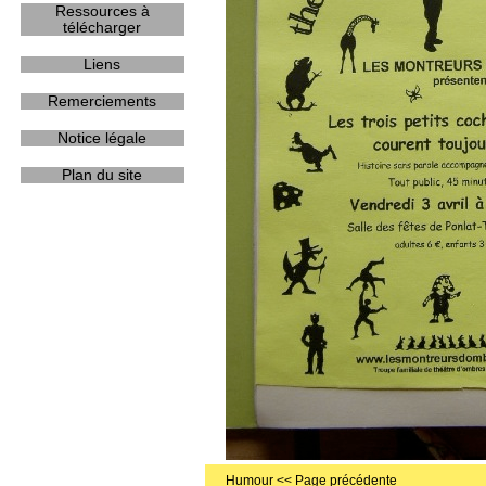
Ressources à
télécharger
Liens
Remerciements
Notice légale
Plan du site
Humour