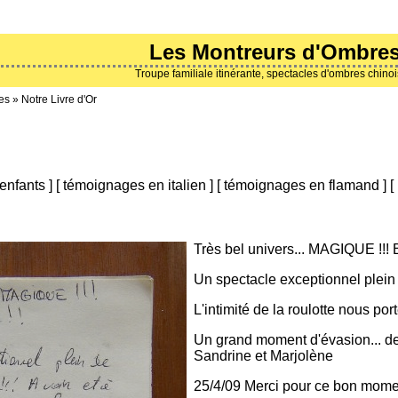
Les Montreurs d'Ombre
Troupe familiale itinérante, spectacles d'ombres chino
es
»
Notre Livre d'Or
enfants
]
[
témoignages en italien
]
[
témoignages en flamand
]
[
Très bel univers... MAGIQUE !!! 
Un spectacle exceptionnel plein d
L'intimité de la roulotte nous p
Un grand moment d'évasion... de
Sandrine et Marjolène
25/4/09 Merci pour ce bon mome