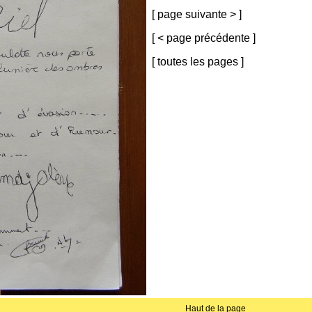
[
page suivante >
]
[
< page précédente
]
[
toutes les pages
]
Haut de la page