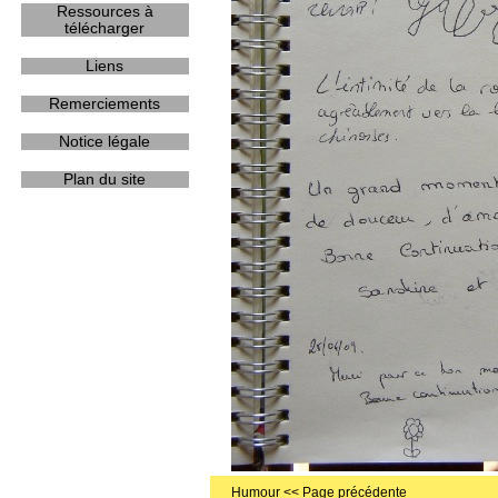
Ressources à
télécharger
Liens
Remerciements
Notice légale
Plan du site
Humour