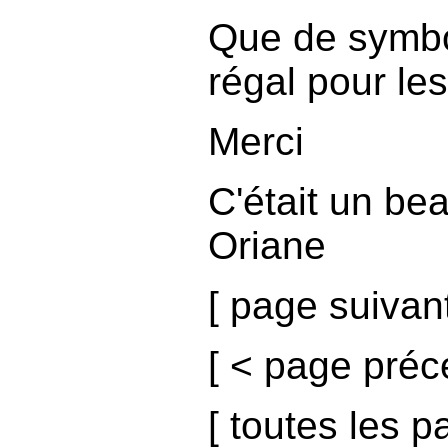
Que de symbo
régal pour les
Merci
C'était un be
Oriane
[
page suivan
[
< page préc
[
toutes les p