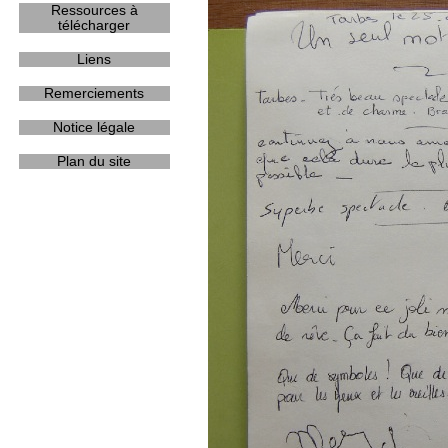
Ressources à
télécharger
Liens
Remerciements
Notice légale
Plan du site