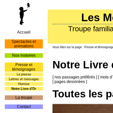
Les M
Troupe familia
Accueil
Spectacles et
animations
Presse et témoignag
Nos histoires
Notre Livre 
Presse et
témoignages
La presse
[
nos passages préférés
]
[
mots d'
Lettres et messages
[
pages dessinées
]
Humour
Notre Livre d'Or
Toutes les 
La troupe
Contact