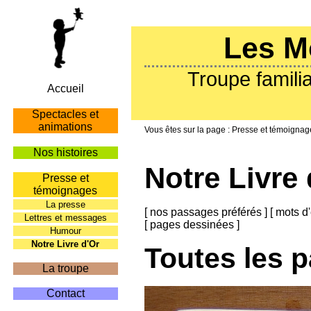
Les M
Troupe familia
Accueil
Spectacles et
animations
Presse et témoignag
Nos histoires
Notre Livre 
Presse et
témoignages
La presse
[
nos passages préférés
]
[
mots d'
Lettres et messages
[
pages dessinées
]
Humour
Notre Livre d'Or
Toutes les 
La troupe
Contact