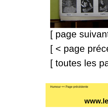
[
page suivan
[
< page préc
[
toutes les p
Humour
www.l