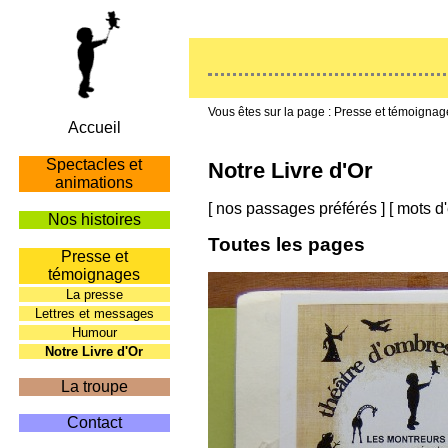
Presse et témoignag
Accueil
Spectacles et
Notre Livre d'Or
animations
[
nos passages préférés
]
[
mots d'
Nos histoires
Toutes les pages
Presse et
témoignages
La presse
Lettres et messages
Humour
Notre Livre d'Or
La troupe
Contact