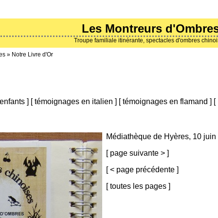
Les Montreurs d'Ombre
Troupe familiale itinérante, spectacles d'ombres chino
es
»
Notre Livre d'Or
enfants
]
[
témoignages en italien
]
[
témoignages en flamand
]
[
Médiathèque de Hyères, 10 juin
[
page suivante >
]
[
< page précédente
]
[
toutes les pages
]