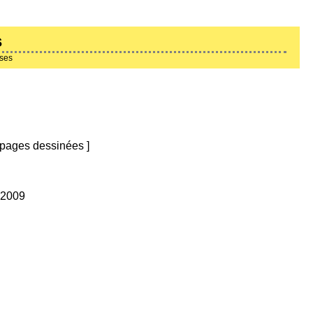
s
ises
pages dessinées
]
 2009