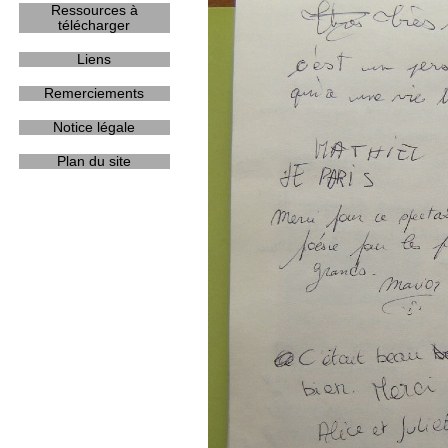
Ressources à
télécharger
Liens
Remerciements
Notice légale
Plan du site