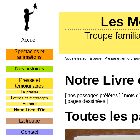
Les M
Troupe familia
Accueil
Spectacles et
animations
Presse et témoignag
Nos histoires
Notre Livre 
Presse et
témoignages
La presse
[
nos passages préférés
]
[
mots d'
Lettres et messages
[
pages dessinées
]
Humour
Notre Livre d'Or
Toutes les 
La troupe
Contact