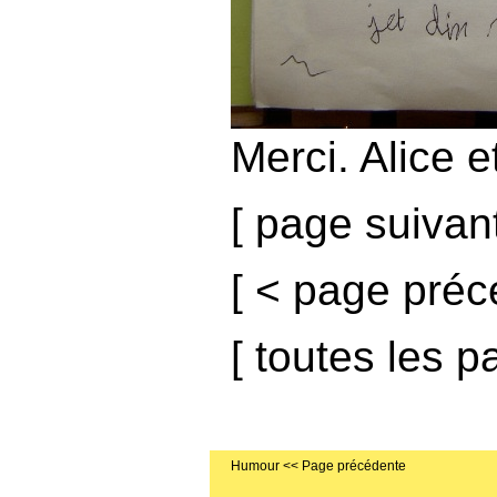
Merci. Alice et
[
page suivan
[
< page préc
[
toutes les p
Humour