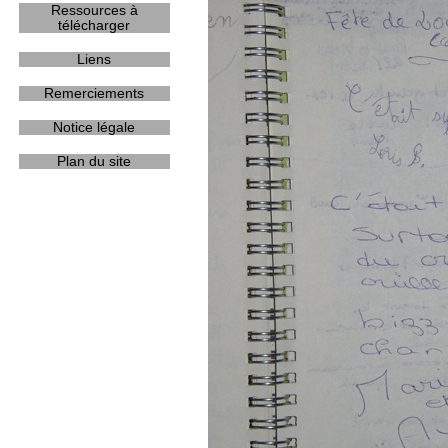
Ressources à
télécharger
Liens
Remerciements
Notice légale
Plan du site