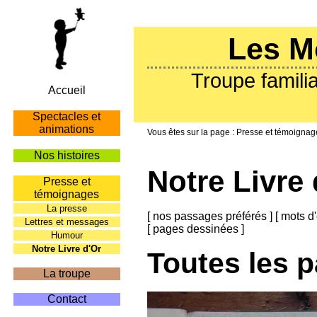
Les M
Troupe familia
Accueil
Spectacles et
animations
Presse et témoignag
Nos histoires
Notre Livre 
Presse et
témoignages
La presse
[
nos passages préférés
]
[
mots d'
Lettres et messages
[
pages dessinées
]
Humour
Notre Livre d'Or
Toutes les 
La troupe
Contact