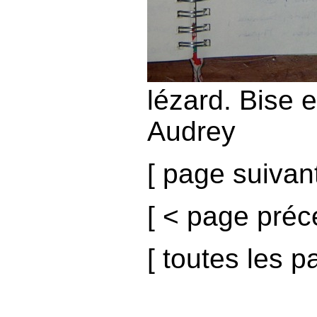
lézard. Bise 
Audrey
[
page suivan
[
< page préc
[
toutes les p