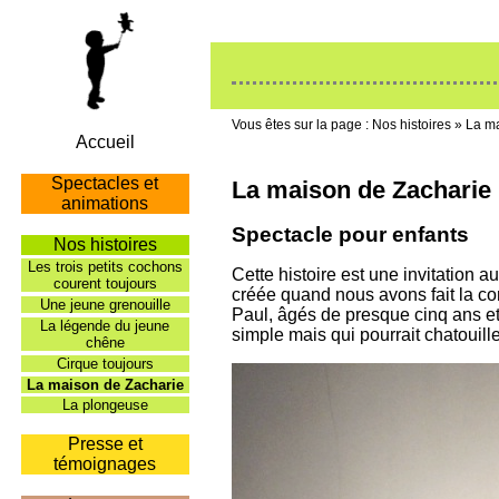
Nos histoires
»
La ma
Accueil
Spectacles et
La maison de Zacharie
animations
Spectacle pour enfants
Nos histoires
Les trois petits cochons
Cette histoire est une invitation au
courent toujours
créée quand nous avons fait la co
Une jeune grenouille
Paul, âgés de presque cinq ans et 
La légende du jeune
simple mais qui pourrait chatouil
chêne
Cirque toujours
La maison de Zacharie
La plongeuse
Presse et
témoignages